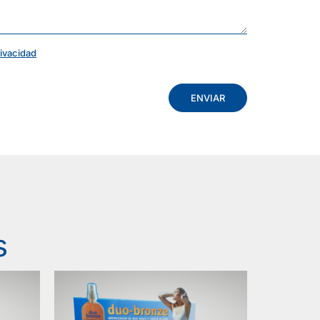
rivacidad
ENVIAR
s